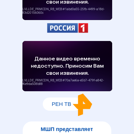
РЕН ТВ
МШП
представляет