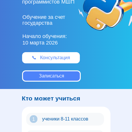
программистов МШП
Обучение за счет
государства
Начало обучения:
10 марта 2026
📞 Консультация
Записаться
Кто может учиться
1
ученики 8-11 классов