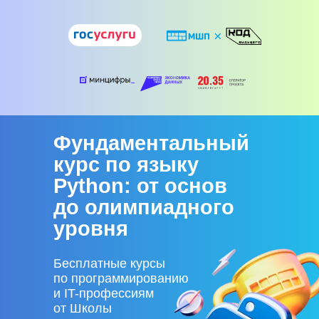
Фундаментальный
курс по языку
Python: от основ
до олимпиадного
уровня
Бесплатные курсы
по программированию
и IT-профессиям
от Школы