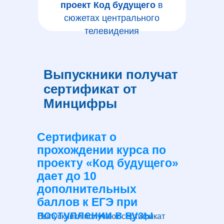
проект Код будущего
в
сюжетах центрального
телевидения
Выпускники получат
сертификат от
Минцифры
Сертификат о
прохождении курса по
проекту «Код будущего»
дает до 10
дополнительных
баллов к ЕГЭ при
поступлении в вузы
Выпускники получают сертификат